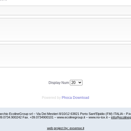
Display Num
Powered by
Phoca Download
rchio EcolineGroup srl – Via Dei Mestieri 8/10/12 63821 Porto Sant'Elpidio (FM) ITALIA – P.
+39.0734.900242 Fax. +39.0734900101 – www.ecolinegroup.it – www.no-tox.it –
info@ecolineg
web project by: exsense.it