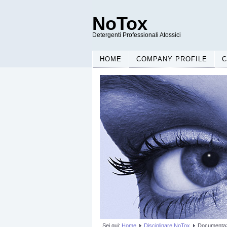
NoTox
Detergenti Professionali Atossici
HOME
COMPANY PROFILE
C
Sei qui:
Home
Disciplinare NoTox
Documenta