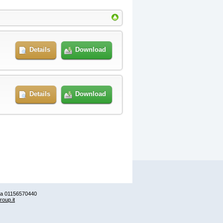
Details
Download
Details
Download
iva 01156570440
roup.it